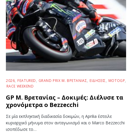
2026
FEATURED
GRAND PRIX Μ. ΒΡΕΤΑΝΊΑΣ
ΕΙΔΉΣΕΙΣ
MOTOGP
RACE WEEKEND
GP Μ. Βρετανίας – Δοκιμές: Διέλυσε τα
χρονόμετρα ο Bezzecchi
Σε μία εκπληκτική διαδικασία δοκιμών, η Aprilia έστειλε
κυριαρχικό μήνυμα στον ανταγωνισμό και ο Marco Bezzecchi
ισοπέδωσε το…