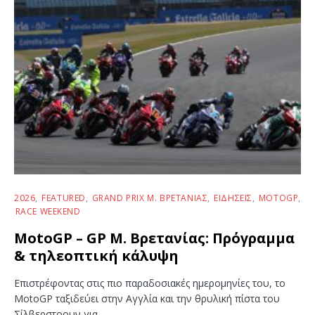
2026
FEATURED
GRAND PRIX Μ. ΒΡΕΤΑΝΊΑΣ
ΕΙΔΉΣΕΙΣ
MOTOGP
RACE WEEKEND
MotoGP – GP Μ. Βρετανίας: Πρόγραμμα
& τηλεοπτική κάλυψη
Επιστρέφοντας στις πιο παραδοσιακές ημερομηνίες του, το
MotoGP ταξιδεύει στην Αγγλία και την θρυλική πίστα του
Σίλβερστοουν για…