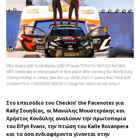
Elfyn Evans (GB) Scott Martin (GB) Of team TOYOTA GAZOO RACING
WRT celebrate on the podium in first place after winning the World Rally
Championship in Umea, Sweden on 16.02.2025 // Jaanus Ree / Red Bull
Content Pool // SI202502160250 // Usage for editorial use only //
Στο επεισόδιο του
Checkin
’ the
Pacenotes
για
Rally
Σουηδίας, οι Μανώλης
Μουστεράκης
και
Χρήστος Κονδύλης αναλύουν την πρωτοπορία
του
Elfyn
Evans
, την πτώση του
Kalle
Rovanpera
και τα όσα ενδιαφέροντα γίνονται στην