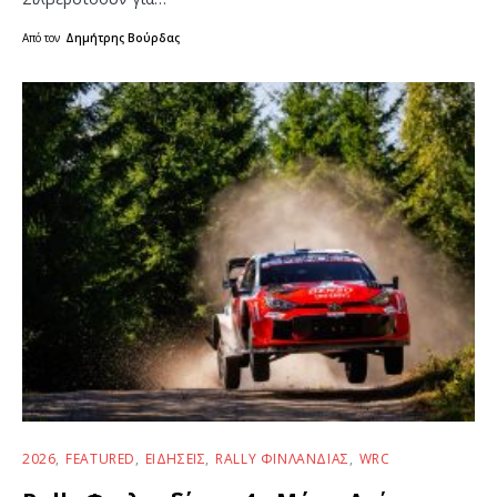
Από τον
Δημήτρης Βούρδας
2026
FEATURED
ΕΙΔΉΣΕΙΣ
RALLY ΦΙΝΛΑΝΔΊΑΣ
WRC