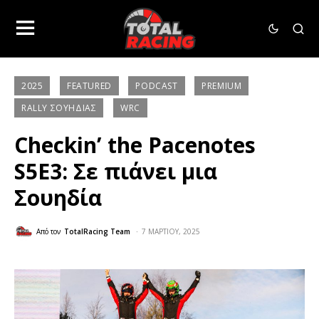
2025
FEATURED
PODCAST
PREMIUM
RALLY ΣΟΥΗΔΊΑΣ
WRC
Checkin’ the Pacenotes
S5E3: Σε πιάνει μια
Σουηδία
Από τον
TotalRacing Team
7 ΜΑΡΤΊΟΥ, 2025