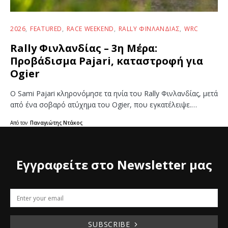
2026
FEATURED
RACE WEEKEND
RALLY ΦΙΝΛΑΝΔΊΑΣ
WRC
Rally Φινλανδίας – 3η Μέρα:
Προβάδισμα Pajari, καταστροφή για
Ogier
Ο Sami Pajari κληρονόμησε τα ηνία του Rally Φινλανδίας, μετά
από ένα σοβαρό ατύχημα του Ogier, που εγκατέλειψε.…
Από τον
Παναγιώτης Ντάκος
Εγγραφείτε στο Newsletter μας
SUBSCRIBE