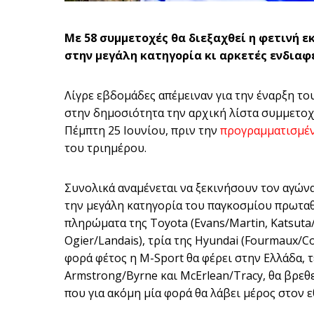
Με 58 συμμετοχές θα διεξαχθεί η φετινή 
στην μεγάλη κατηγορία κι αρκετές ενδιαφ
Λίγρε εβδομάδες απέμειναν για την έναρξη το
στην δημοσιότητα την αρχική λίστα συμμετοχ
Πέμπτη 25 Ιουνίου, πριν την
προγραμματισμέν
του τριημέρου.
Συνολικά αναμένεται να ξεκινήσουν τον αγών
την μεγάλη κατηγορία του παγκοσμίου πρωταθ
πληρώματα της Toyota (Evans/Martin, Katsuta/
Ogier/Landais), τρία της Hyundai (Fourmaux/Co
φορά φέτος η M-Sport θα φέρει στην Ελλάδα, 
Armstrong/Byrne και McErlean/Tracy, θα βρεθε
που για ακόμη μία φορά θα λάβει μέρος στον ε