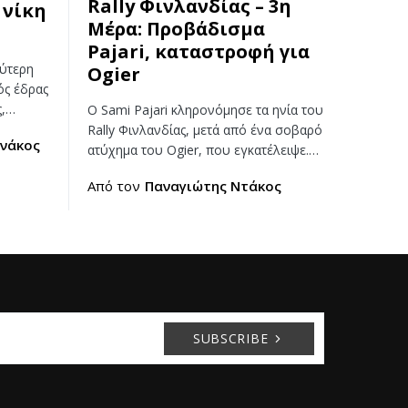
Rally Φινλανδίας – 3η
 νίκη
Μέρα: Προβάδισμα
Pajari, καταστροφή για
εύτερη
Ogier
ός έδρας
ς,…
Ο Sami Pajari κληρονόμησε τα ηνία του
Rally Φινλανδίας, μετά από ένα σοβαρό
νάκος
ατύχημα του Ogier, που εγκατέλειψε.…
Από τον
Παναγιώτης Ντάκος
SUBSCRIBE