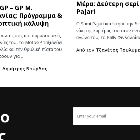
Μέρα: Δεύτερη σερί
GP – GP Μ.
Pajari
ανίας: Πρόγραμμα &
οπτική κάλυψη
Ο Sami Pajari κατέκτησε την δ
νίκη της καριέρας του στον εντ
φοντας στις πιο παραδοσιακές
αγώνα του, το Rally Φινλανδία
νίες του, το MotoGP ταξιδεύει
λία και την θρυλική πίστα του
Από τον
Τζανέτος Πουλυμε
τοουν για…
ν
Δημήτρης Βούρδας
το
ς