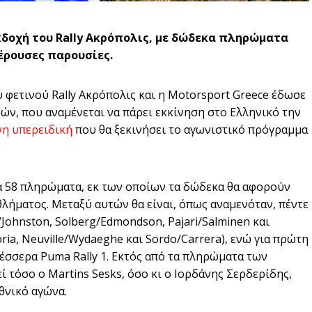
εκδοχή του Rally Ακρόπολις, με δώδεκα πληρώματα
έρουσες παρουσίες.
υ φετινού Rally Ακρόπολις και η Motorsport Greece έδωσε
ών, που αναμένεται να πάρει εκκίνηση στο Ελληνικό την
η υπερειδική
που θα ξεκινήσει το αγωνιστικό πρόγραμμα
α 58 πληρώματα, εκ των οποίων τα δώδεκα θα αφορούν
λήματος. Μεταξύ αυτών θα είναι, όπως αναμενόταν, πέντε
Johnston, Solberg/Edmondson, Pajari/Salminen και
ria, Neuville/Wydaeghe και Sordo/Carrera), ενώ για πρώτη
τέσσερα Puma Rally 1. Εκτός από τα πληρώματα των
ί τόσο ο Martins Sesks, όσο κι ο Ιορδάνης Σερδερίδης,
θνικό αγώνα.