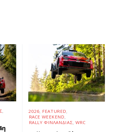
Σ
2026
FEATURED
RACE WEEKEND
RALLY ΦΙΝΛΑΝΔΊΑΣ
WRC
4η