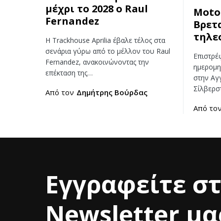
μέχρι το 2028 ο Raul
Moto
Fernandez
Βρετ
τηλε
Η Trackhouse Aprilia έβαλε τέλος στα
σενάρια γύρω από το μέλλον του Raul
Επιστρέ
Fernandez, ανακοινώνοντας την
ημερομη
επέκταση της…
στην Αγγ
Σίλβερσ
Από τον
Δημήτρης Βούρδας
Από το
Εγγραφείτε σ
Newsletter μα