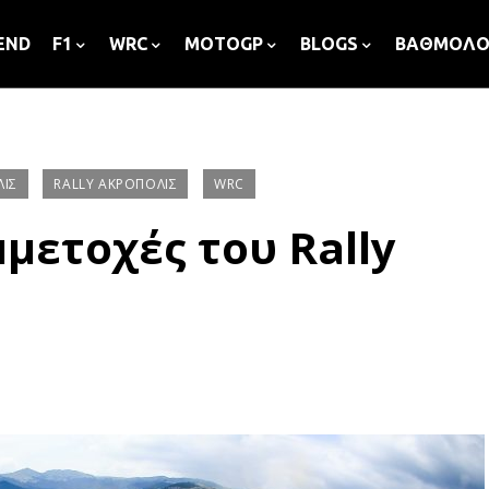
END
F1
WRC
MOTOGP
BLOGS
ΒΑΘΜΟΛΟ
ΛΙΣ
RALLY ΑΚΡΌΠΟΛΙΣ
WRC
μετοχές του Rally