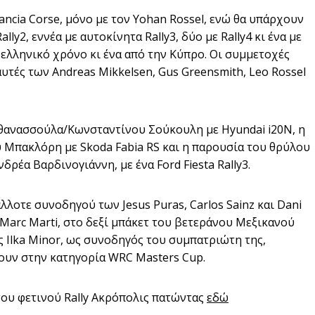
Lancia Corse, μόνο με τον Yohan Rossel, ενώ θα υπάρχουν
ly2, εννέα με αυτοκίνητα Rally3, δύο με Rally4 κι ένα με
 ελληνικό χρόνο κι ένα από την Κύπρο. Οι συμμετοχές
τές των Andreas Mikkelsen, Gus Greensmith, Leo Rossel
Αθανασσούλα/Κωνσταντίνου Σούκουλη με Hyundai i20N, η
Μπακλόρη με Skoda Fabia RS και η παρουσία του θρύλου
ρέα Βαρδινογιάννη, με ένα Ford Fiesta Rally3.
λλοτε συνοδηγού των Jesus Puras, Carlos Sainz και Dani
 Marc Marti, στο δεξί μπάκετ του βετεράνου Μεξικανού
ς Ilka Minor, ως συνοδηγός του συμπατριώτη της,
ουν στην κατηγορία WRC Masters Cup.
του φετινού Rally Ακρόπολις πατώντας
εδώ