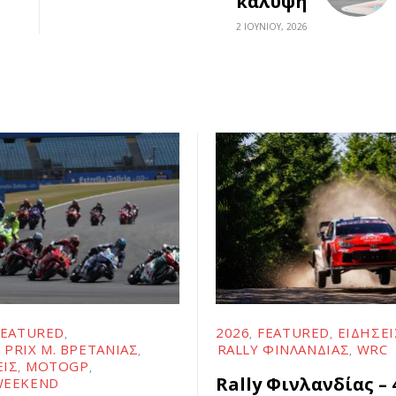
κάλυψη
2 ΙΟΥΝΊΟΥ, 2026
FEATURED
2026
FEATURED
ΕΙΔΉΣΕΙ
 PRIX Μ. ΒΡΕΤΑΝΊΑΣ
RALLY ΦΙΝΛΑΝΔΊΑΣ
WRC
ΕΙΣ
MOTOGP
Rally Φινλανδίας – 
WEEKEND