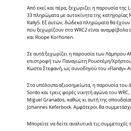
Από εκεί και πέρα, ξεχωριζει η παρουσία της 
33 πληρώματα με αυτοκίνητα της κατηγορίας Ral
Rally5. Εξ αυτών, δώδεκα πληρώματα θα έχουν
που ξεχωρίζουν στο WRC2 είναι αναμφίβολα αυ
και Roope Korhonen.
Σε αυτά ξεχωρίζει η παρουσία των Λάμπρου 
επιστροφή των Παναγιώτη Ρουστέμη/Χρήστου 
Κώστα Στεφανή, ως συνοδηγού του «Flandy» Ανδ
Στα υπόλοιπα αξιοσημείωτα, η παρουσία του ά
Sordo και τρεις φορές νικητή αγώνα του WRC,
Miguel Granados, καθώς κι αυτή της σπουδαία
Johannes Keferbock. Αμφότεροι θα συμμετάσχ
Μπορείτε να δείτε αναλυτικά τις συμμετοχές 