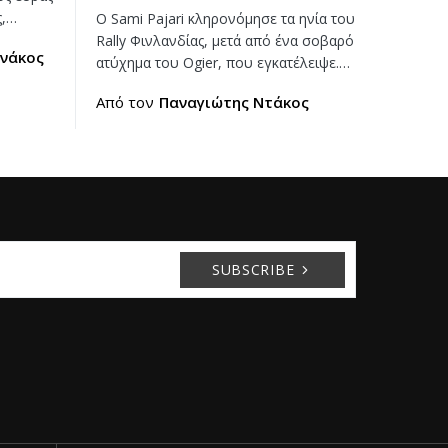
ς,…
Ο Sami Pajari κληρονόμησε τα ηνία του
Rally Φινλανδίας, μετά από ένα σοβαρό
νάκος
ατύχημα του Ogier, που εγκατέλειψε.…
Από τον
Παναγιώτης Ντάκος
SUBSCRIBE