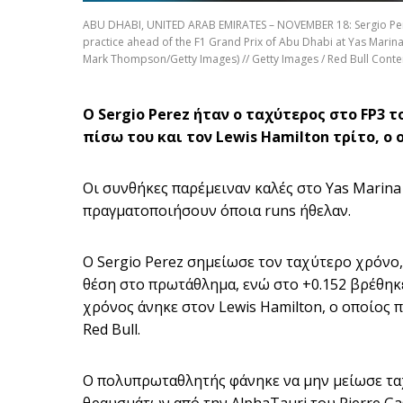
ABU DHABI, UNITED ARAB EMIRATES – NOVEMBER 18: Sergio Perez 
practice ahead of the F1 Grand Prix of Abu Dhabi at Yas Marin
Mark Thompson/Getty Images) // Getty Images / Red Bull Content
Ο Sergio Perez ήταν ο ταχύτερος στο FP3 
πίσω του και τον Lewis Hamilton τρίτο, ο 
Οι συνθήκες παρέμειναν καλές στο Yas Marina 
πραγματοποιήσουν όποια runs ήθελαν.
Ο Sergio Perez σημείωσε τον ταχύτερο χρόνο,
θέση στο πρωτάθλημα, ενώ στο +0.152 βρέθηκ
χρόνος άνηκε στον Lewis Hamilton, ο οποίος 
Red Bull.
Ο πολυπρωταθλητής φάνηκε να μην μείωσε τα