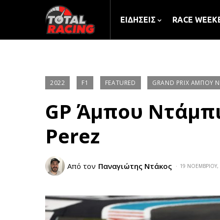
ΕΙΔΉΣΕΙΣ
RACE WEEK
2022
F1
FEATURED
GRAND PRIX ΆΜΠΟΥ 
GP Άμπου Ντάμπι
Perez
Από τον
Παναγιώτης Ντάκος
19 ΝΟΕΜΒΡΊΟΥ,