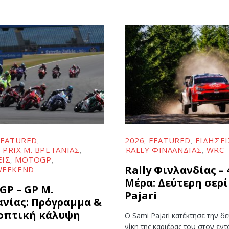
FEATURED
2026
FEATURED
ΕΙΔΉΣΕΙ
 PRIX Μ. ΒΡΕΤΑΝΊΑΣ
RALLY ΦΙΝΛΑΝΔΊΑΣ
WRC
ΕΙΣ
MOTOGP
Rally Φινλανδίας – 
WEEKEND
Μέρα: Δεύτερη σερί
GP – GP Μ.
Pajari
ανίας: Πρόγραμμα &
οπτική κάλυψη
Ο Sami Pajari κατέκτησε την δ
νίκη της καριέρας του στον εντ