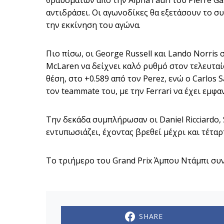
θραυσμάτων από την AlphaTauri του Pierre Gas
αντιδράσει. Οι αγωνοδίκες θα εξετάσουν το συ
την εκκίνηση του αγώνα.
Πιο πίσω, οι George Russell και Lando Norris
McLaren να δείχνει καλό ρυθμό στον τελευταίο
θέση, στο +0.589 από τον Perez, ενώ ο Carlos
τον teammate του, με την Ferrari να έχει εμφ
Την δεκάδα συμπλήρωσαν οι Daniel Ricciardo, S
εντυπωσιάζει, έχοντας βρεθεί μέχρι και τέταρ
Το τριήμερο του Grand Prix Άμπου Ντάμπι συνεχ
SHARE