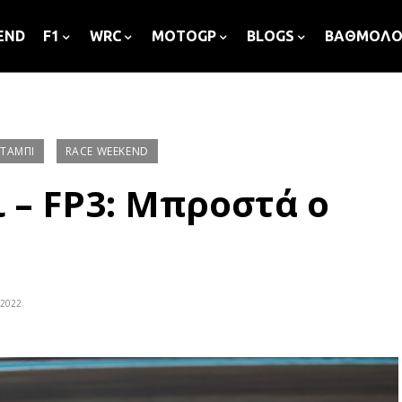
END
F1
WRC
MOTOGP
BLOGS
ΒΑΘΜΟΛΟ
ΝΤΆΜΠΙ
RACE WEEKEND
 – FP3: Μπροστά ο
 2022