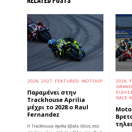
2026
2027
FEATURED
MOTOGP
2026
GRAND
Παραμένει στην
ΕΙΔΉΣ
RACE 
Trackhouse Aprilia
μέχρι το 2028 ο Raul
Moto
Fernandez
Βρετ
τηλε
Η Trackhouse Aprilia έβαλε τέλος στα