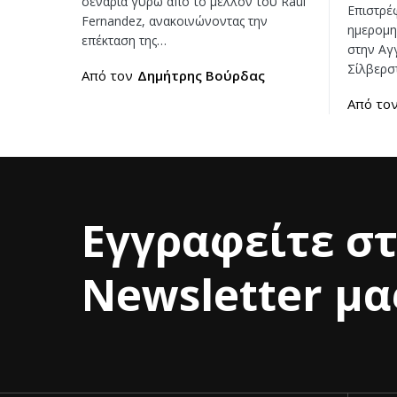
σενάρια γύρω από το μέλλον του Raul
Επιστρέ
Fernandez, ανακοινώνοντας την
ημερομη
επέκταση της…
στην Αγγ
Σίλβερσ
Από τον
Δημήτρης Βούρδας
Από το
Εγγραφείτε σ
Newsletter μα