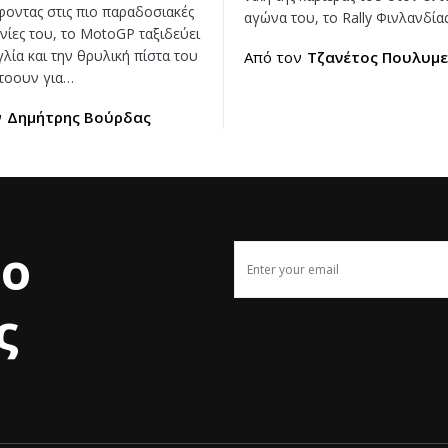
φοντας στις πιο παραδοσιακές
αγώνα του, το Rally Φινλανδία
νίες του, το MotoGP ταξιδεύει
λία και την θρυλική πίστα του
Από τον
Τζανέτος Πουλυμε
τοουν για…
ν
Δημήτρης Βούρδας
το
ς