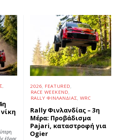
Σ
2026
FEATURED
RACE WEEKEND
RALLY ΦΙΝΛΑΝΔΊΑΣ
WRC
4η
Rally Φινλανδίας – 3η
 νίκη
Μέρα: Προβάδισμα
Pajari, καταστροφή για
εύτερη
Ogier
ός έδρας