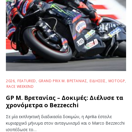
2026
FEATURED
GRAND PRIX Μ. ΒΡΕΤΑΝΊΑΣ
ΕΙΔΉΣΕΙΣ
MOTOGP
RACE WEEKEND
GP Μ. Βρετανίας – Δοκιμές: Διέλυσε τα
χρονόμετρα ο Bezzecchi
Σε μία εκπληκτική διαδικασία δοκιμών, η Aprilia έστειλε
κυριαρχικό μήνυμα στον ανταγωνισμό και ο Marco Bezzecchi
ισοπέδωσε το…