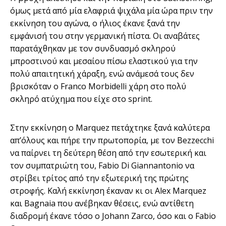
όμως μετά από μία ελαφριά ψιχάλα μία ώρα πριν την
εκκίνηση του αγώνα, ο ήλιος έκανε ξανά την
εμφάνισή του στην γερμανική πίστα. Οι αναβάτες
παρατάχθηκαν με τον συνδυασμό σκληρού
μπροστινού και μεσαίου πίσω ελαστικού για την
πολύ απαιτητική χάραξη, ενώ ανάμεσά τους δεν
βρισκόταν ο Franco Morbidelli χάρη στο πολύ
σκληρό ατύχημα που είχε στο sprint.
Στην εκκίνηση ο Marquez πετάχτηκε ξανά καλύτερα
απ’όλους και πήρε την πρωτοπορία, με τον Bezzecchi
να παίρνει τη δεύτερη θέση από την εσωτερική και
τον συμπατριώτη του, Fabio Di Giannantonio να
στρίβει τρίτος από την εξωτερική της πρώτης
στροφής. Καλή εκκίνηση έκαναν κι οι Alex Marquez
και Bagnaia που ανέβηκαν θέσεις, ενώ αντίθετη
διαδρομή έκανε τόσο ο Johann Zarco, όσο και ο Fabio