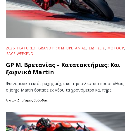
2026
FEATURED
GRAND PRIX Μ. ΒΡΕΤΑΝΊΑΣ
ΕΙΔΉΣΕΙΣ
MOTOGP
RACE WEEKEND
GP Μ. Βρετανίας – Κατατακτήριες: Και
ξαφνικά Martin
Φαινομενικά εκτός μάχης μέχρι και την τελευταία προσπάθεια,
ο Jorge Martin έσπασε εκ νέου τα χρονόμετρα και πήρε…
Από τον
Δημήτρης Βούρδας