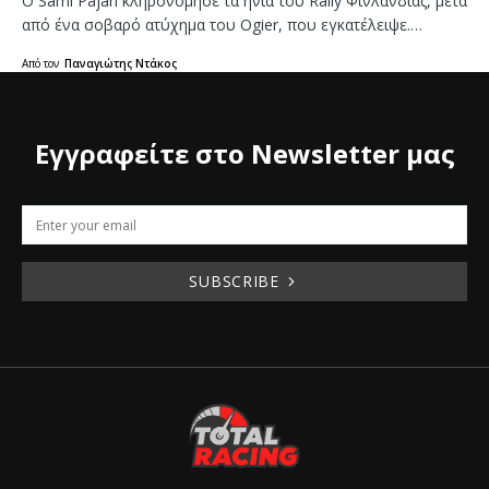
Ο Sami Pajari κληρονόμησε τα ηνία του Rally Φινλανδίας, μετά
από ένα σοβαρό ατύχημα του Ogier, που εγκατέλειψε.…
Από τον
Παναγιώτης Ντάκος
Εγγραφείτε στο Newsletter μας
SUBSCRIBE