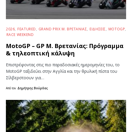
2026
FEATURED
GRAND PRIX Μ. ΒΡΕΤΑΝΊΑΣ
ΕΙΔΉΣΕΙΣ
MOTOGP
RACE WEEKEND
MotoGP – GP Μ. Βρετανίας: Πρόγραμμα
& τηλεοπτική κάλυψη
Επιστρέφοντας στις πιο παραδοσιακές ημερομηνίες του, το
MotoGP ταξιδεύει στην Αγγλία και την θρυλική πίστα του
Σίλβερστοουν για…
Από τον
Δημήτρης Βούρδας