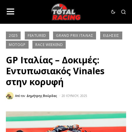
2025
FEATURED
GRAND PRIX ΙΤΑΛΊΑΣ
ΕΙΔΉΣΕΙΣ
MOTOGP
RACE WEEKEND
GP Ιταλίας – Δοκιμές:
Εντυπωσιακός Vinales
στην κορυφή
Από τον
Δημήτρης Βούρδας
20 ΙΟΥΝΊΟΥ, 2025