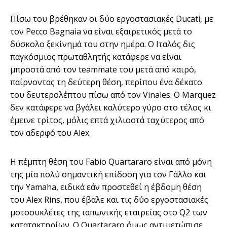
Πίσω του βρέθηκαν οι δύο εργοστασιακές Ducati, με
τον Pecco Bagnaia να είναι εξαιρετικός μετά το
δύσκολο ξεκίνημά του στην ημέρα. Ο Ιταλός δις
παγκόσμιος πρωταθλητής κατάφερε να είναι
μπροστά από τον teammate του μετά από καιρό,
παίρνοντας τη δεύτερη θέση, περίπου ένα δέκατο
του δευτερολέπτου πίσω από τον Vinales. Ο Marquez
δεν κατάφερε να βγάλει καλύτερο γύρο στο τέλος κι
έμεινε τρίτος, μόλις επτά χιλιοστά ταχύτερος από
τον αδερφό του Alex.
Η πέμπτη θέση του Fabio Quartararo είναι από μόνη
της μία πολύ σημαντική επίδοση για τον Γάλλο και
την Yamaha, ειδικά εάν προστεθεί η έβδομη θέση
του Alex Rins, που έβαλε και τις δύο εργοστασιακές
μοτοσυκλέτες της ιαπωνικής εταιρείας στο Q2 των
κατατακτηρίων. Ο Quartararo όμως αντιμετώπισε