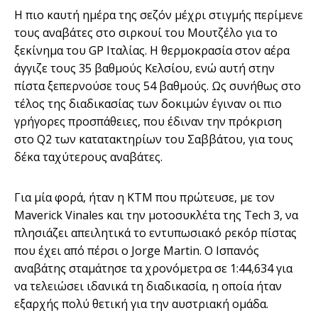
Η πιο καυτή ημέρα της σεζόν μέχρι στιγμής περίμενε
τους αναβάτες στο σιρκουί του Μουτζέλο για το
ξεκίνημα του GP Ιταλίας. Η θερμοκρασία στον αέρα
άγγιζε τους 35 βαθμούς Κελσίου, ενώ αυτή στην
πίστα ξεπερνούσε τους 54 βαθμούς. Ως συνήθως στο
τέλος της διαδικασίας των δοκιμών έγιναν οι πιο
γρήγορες προσπάθειες, που έδιναν την πρόκριση
στο Q2 των κατατακτηρίων του Σαββάτου, για τους
δέκα ταχύτερους αναβάτες.
Για μία φορά, ήταν η ΚΤΜ που πρώτευσε, με τον
Maverick Vinales και την μοτοσυκλέτα της Tech 3, να
πλησιάζει απειλητικά το εντυπωσιακό ρεκόρ πίστας
που έχει από πέρσι ο Jorge Martin. O Ισπανός
αναβάτης σταμάτησε τα χρονόμετρα σε 1:44,634 για
να τελειώσει ιδανικά τη διαδικασία, η οποία ήταν
εξαρχής πολύ θετική για την αυστριακή ομάδα.