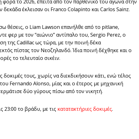
η φορά το 2026, έπειτα από τον παρθενικό του αγώνα στην
εκάδα έκλεισαν οι Franco Colapinto και Carlos Sainz.
ω θέσεις, ο Liam Lawson επανήλθε από το pitlane,
τε φερ με τον “αιώνιο” αντίπαλο του, Sergio Perez, ο
η της Cadillac ως τώρα, με την ποινή δέκα
κτός πίστας τον Νεοζηλανδό. Ίδια ποινή δέχθηκε και ο
ρές το τελευταίο σικέιν.
ς δοκιμές τους, χωρίς να διεκδικήσουν κάτι, ενώ τέλος
του Fernando Alonso, μίας και ο έτερος με μηχανική
 τερμάτισε δύο γύρους πίσω από τον νικητή.
ς 23:00 το βράδυ, με τις
κατατακτήριες δοκιμές
.