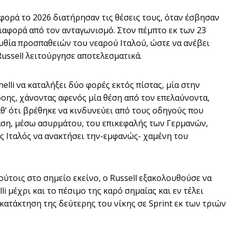
φορά το 2026 διατήρησαν τις θέσεις τους, όταν έσβησαν
διαφορά από τον ανταγωνισμό. Στον πέμπτο εκ των 23
υθία προσπαθειών του νεαρού Ιταλού, ώστε να ανέβει
ussell λειτούργησε αποτελεσματικά.
elli να καταλήξει δύο φορές εκτός πίστας, μία στην
δοης, χάνοντας αφενός μία θέση από τον επελαύνοντα,
αθ’ ότι βρέθηκε να κινδυνεύει από τους οδηγούς που
αση, μέσω ασυρμάτου, του επικεφαλής των Γερμανών,
ός Ιταλός να ανακτήσει την-εμφανώς- χαμένη του
ύτοις στο σημείο εκείνο, ο Russell εξακολουθούσε να
li μέχρι και το πέσιμο της καρό σημαίας και εν τέλει
 κατάκτηση της δεύτερης του νίκης σε Sprint εκ των τριών