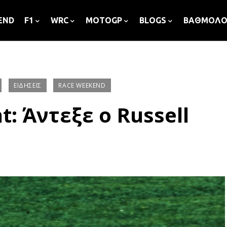
END
F1
WRC
MOTOGP
BLOGS
ΒΑΘΜΟΛΟ
ΕΙΔΉΣΕΙΣ
RACE WEEKEND
t: Άντεξε ο Russell