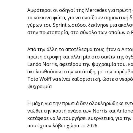
Αμφότεροι οι οδηγοί της Mercedes για πρώτη 
τα κόκκινα φώτα, για να ανοίξουν σημαντική 
γύρων του Sprint ωστόσο, ξεκίνησε μια ακολο
στην πρωτοπορία, στο σύνολο των οποίων ο R
Από την άλλη το αποτέλεσμα τους ήταν ο Anton
πρώτη στροφή και άλλη μία στο σικέιν της όγ
Lando Norris, αφετέρου την ψυχραιμία του, κ
ακολουθούσαν στην κατάταξη, με την παρέμβ
Toto Wolff να είναι καθοριστική, ώστε ο νεαρ
ψυχραιμία.
Η μάχη για την πρωτιά δεν ολοκληρώθηκε εντο
νιώθει την καυτή ανάσα των Norris και Antonel
κατάφερε να λειτουργήσει ευεργετικά, για την
που έχουν λάβει χώρα το 2026.