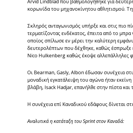
Arvid Lindblad που βαθμολογήθηκε για δεύτερ
κορωνίδα του μηχανοκίνητου αθλητισμού. Την δ
Σκληρός ανταγωνισμός υπήρξε και στις πιο πίσ
τερματίζοντας ενδέκατος, έπειτα από το μπρα ν
οποίος σπίλωσε εν μέρει την καλύτερη εμφάνισ
δευτερολέπτων που δέχθηκε, καθώς έσπρωξε ε
Nico Hulkenberg καθώς έκοψε αλλεπάλληλες φο
Οι Bearman, Gasly, Αlbon έδωσαν συνέχεια στι
μοναδική εγκατάλειψη του αγώνα ήταν εκείνη 
βλάβη, Isack Hadjar, επανήλθε στην πίστα και
Η συνέχεια επί Καναδικού εδάφους δίνεται στι
Αναλυτικά η κατάταξη του Sprint στον Καναδά: