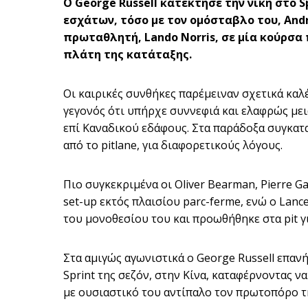
O George Russell κατέκτησε την νίκη στο S
εσχάτων, τόσο με τον ομόσταβλο του, Andre
πρωταθλητή, Lando Norris, σε μία κούρσα
πλάτη της κατάταξης.
Οι καιρικές συνθήκες παρέμειναν σχετικά καλέ
γεγονός ότι υπήρχε συννεφιά και ελαφρώς με
επί Καναδικού εδάφους. Στα παράδοξα συγκαταλ
από το pitlane, για διαφορετικούς λόγους.
Πιο συγκεκριμένα οι Oliver Bearman, Pierre Gas
set-up εκτός πλαισίου parc-ferme, ενώ ο Lanc
του μονοθεσίου του και προωθήθηκε στα pit γι
Στα αμιγώς αγωνιστικά ο George Russell επαν
Sprint της σεζόν, στην Κίνα, καταφέρνοντας 
με ουσιαστικό του αντίπαλο τον πρωτοπόρο τη