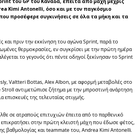
print του GP του Καναδά, έπειτα από μάχη μέχρις
a Kimi Antonelli, όσο και με τον παγκόσμιο
 που προσέφερε συγκινήσεις σε όλα τα μήκη και τα
ς και πριν την εκκίνηση του αγώνα Sprint, παρά το
ιωμένες θερμοκρασίες, εν συγκρίσει με την πρώτη ημέρα
έγεται το γεγονός ότι πέντε οδηγοί ξεκίνησαν το Sprint
ly, Valtteri Bottas, Alex Albon, με αφορμή μεταβολές στο
e Stroll αντιμετώπισε ζήτημα με την μπροστινή ανάρτηση
α επισκευές της τελευταίας στιγμής.
ήλθε σε ατραπούς επιτυχιών έπειτα από το παρθενικό
να επικρατήσει στην πρώτη κλειστή μάχη που έδωσε φέτος,
ς βαθμολογίας και teammate του, Andrea Kimi Antonelli.