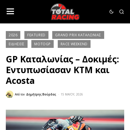
2026
FEATURED
GRAND PRIX ΚΑΤΑΛΩΝΊΑΣ
ΕΙΔΉΣΕΙΣ
MOTOGP
RACE WEEKEND
GP Καταλωνίας – Δοκιμές:
Εντυπωσίασαν KTM και
Acosta
Από τον
Δημήτρης Βούρδας
15 ΜΑΪ́ΟΥ, 2026