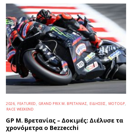
2026
FEATURED
GRAND PRIX Μ. ΒΡΕΤΑΝΊΑΣ
ΕΙΔΉΣΕΙΣ
MOTOGP
RACE WEEKEND
GP Μ. Βρετανίας – Δοκιμές: Διέλυσε τα
χρονόμετρα ο Bezzecchi