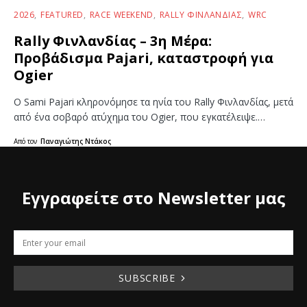
2026
FEATURED
RACE WEEKEND
RALLY ΦΙΝΛΑΝΔΊΑΣ
WRC
Rally Φινλανδίας – 3η Μέρα:
Προβάδισμα Pajari, καταστροφή για
Ogier
Ο Sami Pajari κληρονόμησε τα ηνία του Rally Φινλανδίας, μετά
από ένα σοβαρό ατύχημα του Ogier, που εγκατέλειψε.…
Από τον
Παναγιώτης Ντάκος
Εγγραφείτε στο Newsletter μας
SUBSCRIBE