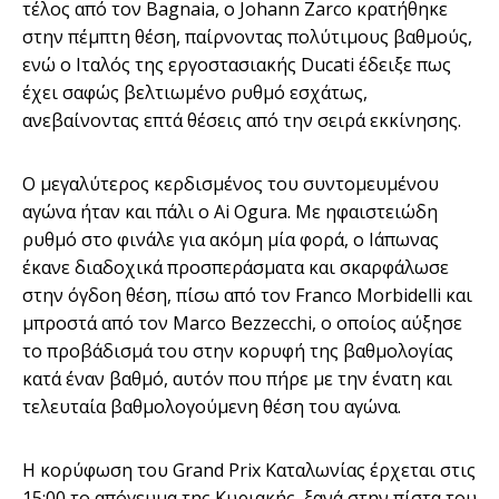
τέλος από τον Bagnaia, o Johann Zarco κρατήθηκε
στην πέμπτη θέση, παίρνοντας πολύτιμους βαθμούς,
ενώ ο Ιταλός της εργοστασιακής Ducati έδειξε πως
έχει σαφώς βελτιωμένο ρυθμό εσχάτως,
ανεβαίνοντας επτά θέσεις από την σειρά εκκίνησης.
Ο μεγαλύτερος κερδισμένος του συντομευμένου
αγώνα ήταν και πάλι ο Ai Ogura. Με ηφαιστειώδη
ρυθμό στο φινάλε για ακόμη μία φορά, ο Ιάπωνας
έκανε διαδοχικά προσπεράσματα και σκαρφάλωσε
στην όγδοη θέση, πίσω από τον Franco Morbidelli και
μπροστά από τον Marco Bezzecchi, ο οποίος αύξησε
το προβάδισμά του στην κορυφή της βαθμολογίας
κατά έναν βαθμό, αυτόν που πήρε με την ένατη και
τελευταία βαθμολογούμενη θέση του αγώνα.
Η κορύφωση του Grand Prix Καταλωνίας έρχεται στις
15:00 το απόγευμα της Κυριακής, ξανά στην πίστα του