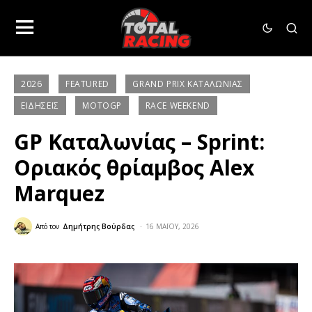
2026
FEATURED
GRAND PRIX ΚΑΤΑΛΩΝΊΑΣ
ΕΙΔΉΣΕΙΣ
MOTOGP
RACE WEEKEND
GP Καταλωνίας – Sprint:
Οριακός θρίαμβος Alex
Marquez
Από τον
Δημήτρης Βούρδας
16 ΜΑΪ́ΟΥ, 2026