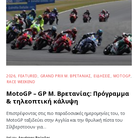
2026
FEATURED
GRAND PRIX Μ. ΒΡΕΤΑΝΊΑΣ
ΕΙΔΉΣΕΙΣ
MOTOGP
RACE WEEKEND
MotoGP – GP Μ. Βρετανίας: Πρόγραμμα
& τηλεοπτική κάλυψη
Επιστρέφοντας στις πιο παραδοσιακές ημερομηνίες του, το
MotoGP ταξιδεύει στην Αγγλία και την θρυλική πίστα του
Σίλβερστοουν για…
Από τον
Δημήτρης Βούρδας