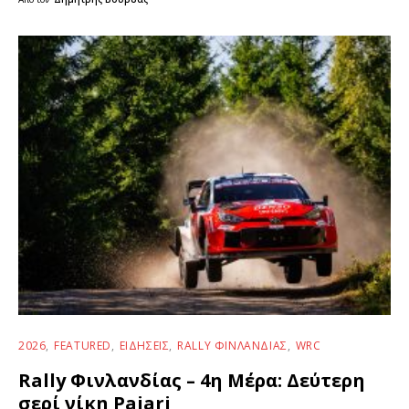
2026
FEATURED
ΕΙΔΉΣΕΙΣ
RALLY ΦΙΝΛΑΝΔΊΑΣ
WRC
Rally Φινλανδίας – 4η Μέρα: Δεύτερη
σερί νίκη Pajari