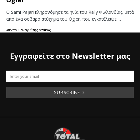
Ο Sami Pajari κληρονόμησε τα ηνία του Rally Φινλανδίας, μετά
από ένα σοβαρό ατύχημα του Ogier, που εγκατέλειψε.…
Από τον
Παναγιώτης Ντάκος
Εγγραφείτε στο Newsletter μας
SUBSCRIBE