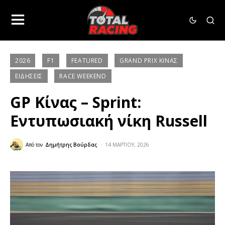
2026
F1
FEATURED
GRAND PRIX ΚΊΝΑΣ
ΕΙΔΉΣΕΙΣ
RACE WEEKEND
GP Κίνας – Sprint:
Εντυπωσιακή νίκη Russell
Από τον
Δημήτρης Βούρδας
14 ΜΑΡΤΊΟΥ, 2026