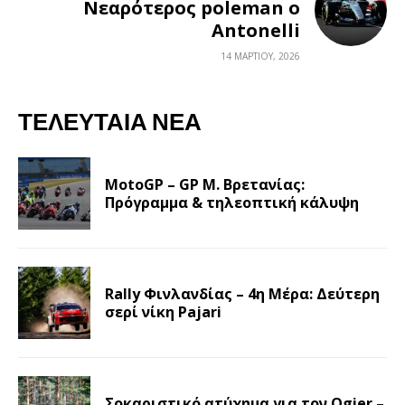
Νεαρότερος poleman ο
Antonelli
14 ΜΑΡΤΊΟΥ, 2026
ΤΕΛΕΥΤΑΊΑ ΝΈΑ
MotoGP – GP Μ. Βρετανίας:
Πρόγραμμα & τηλεοπτική κάλυψη
Rally Φινλανδίας – 4η Μέρα: Δεύτερη
σερί νίκη Pajari
Σοκαριστικό ατύχημα για τον Ogier –