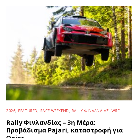
2026
FEATURED
RACE WEEKEND
RALLY ΦΙΝΛΑΝΔΊΑΣ
WRC
Rally Φινλανδίας – 3η Μέρα:
Προβάδισμα Pajari, καταστροφή για
Ogier