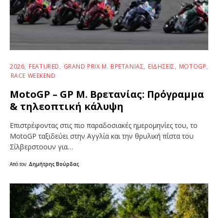
2026
FEATURED
GRAND PRIX Μ. ΒΡΕΤΑΝΊΑΣ
ΕΙΔΉΣΕΙΣ
MOTOGP
RACE WEEKEND
MotoGP – GP Μ. Βρετανίας: Πρόγραμμα
& τηλεοπτική κάλυψη
Επιστρέφοντας στις πιο παραδοσιακές ημερομηνίες του, το
MotoGP ταξιδεύει στην Αγγλία και την θρυλική πίστα του
Σίλβερστοουν για…
Από τον
Δημήτρης Βούρδας