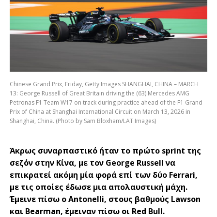
Chinese Grand Prix, Friday, Getty Images SHANGHAI, CHINA – MARCH
13: George Russell of Great Britain driving the (63) Mercedes AMG
Petronas F1 Team W17 on track during practice ahead of the F1 Grand
Prix of China at Shanghai International Circuit on March 13, 2026 in
Shanghai, China. (Photo by Sam Bloxham/LAT Images)
Άκρως συναρπαστικό ήταν το πρώτο sprint της
σεζόν στην Κίνα, με τον George Russell να
επικρατεί ακόμη μία φορά επί των δύο Ferrari,
με τις οποίες έδωσε μια απολαυστική μάχη.
Έμεινε πίσω ο Antonelli, στους βαθμούς Lawson
και Bearman, έμειναν πίσω οι Red Bull.