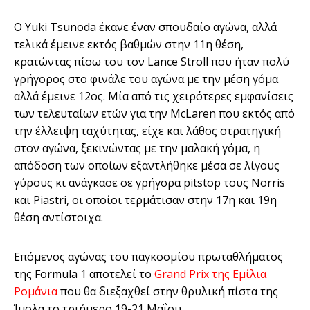
Ο Yuki Tsunoda έκανε έναν σπουδαίο αγώνα, αλλά
τελικά έμεινε εκτός βαθμών στην 11η θέση,
κρατώντας πίσω του τον Lance Stroll που ήταν πολύ
γρήγορος στο φινάλε του αγώνα με την μέση γόμα
αλλά έμεινε 12ος. Μία από τις χειρότερες εμφανίσεις
των τελευταίων ετών για την McLaren που εκτός από
την έλλειψη ταχύτητας, είχε και λάθος στρατηγική
στον αγώνα, ξεκινώντας με την μαλακή γόμα, η
απόδοση των οποίων εξαντλήθηκε μέσα σε λίγους
γύρους κι ανάγκασε σε γρήγορα pitstop τους Norris
και Piastri, οι οποίοι τερμάτισαν στην 17η και 19η
θέση αντίστοιχα.
Επόμενος αγώνας του παγκοσμίου πρωταθλήματος
της Formula 1 αποτελεί το
Grand Prix της Εμίλια
Ρομάνια
που θα διεξαχθεί στην θρυλική πίστα της
Ίμολα το τριήμερο 19-21 Μαΐου.