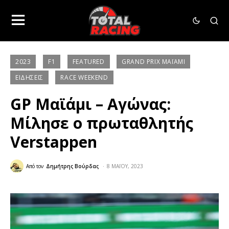
2023
F1
FEATURED
GRAND PRIX ΜΑΪΆΜΙ
ΕΙΔΉΣΕΙΣ
RACE WEEKEND
GP Μαϊάμι – Αγώνας:
Μίλησε ο πρωταθλητής
Verstappen
Από τον
Δημήτρης Βούρδας
8 ΜΑΪ́ΟΥ, 2023