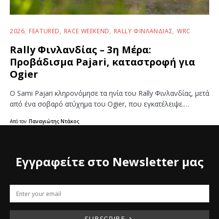
2026
FEATURED
RACE WEEKEND
RALLY ΦΙΝΛΑΝΔΊΑΣ
WRC
Rally Φινλανδίας – 3η Μέρα:
Προβάδισμα Pajari, καταστροφή για
Ogier
Ο Sami Pajari κληρονόμησε τα ηνία του Rally Φινλανδίας, μετά
από ένα σοβαρό ατύχημα του Ogier, που εγκατέλειψε.…
Από τον
Παναγιώτης Ντάκος
Εγγραφείτε στο Newsletter μας
SUBSCRIBE