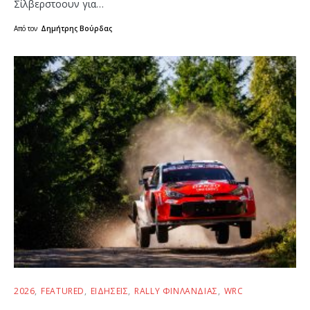
Σίλβερστοουν για…
Από τον
Δημήτρης Βούρδας
2026
FEATURED
ΕΙΔΉΣΕΙΣ
RALLY ΦΙΝΛΑΝΔΊΑΣ
WRC