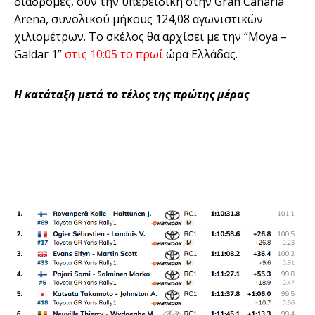
διαδρομές, συν την
υπερειδική
στ
ην
Gran
Canaria
Arena
, συνολικού μήκους
124,08 αγωνιστικών
χιλιομέτρων. Το σκέλος θα αρχίσει με την “
Moya
–
Galdar
1”
στις 10:05 το πρωί
ώρα Ελλάδας.
Η κατάταξη μετά το τέλος της πρώτης μέρας