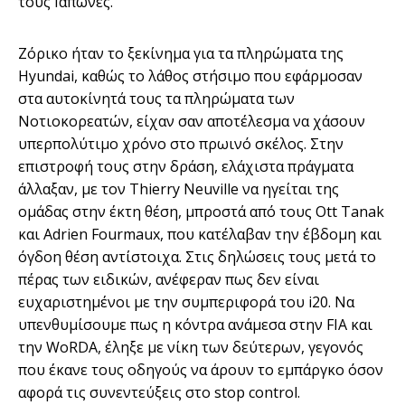
τους Ιάπωνες.
Ζόρικο ήταν το ξεκίνημα για τα πληρώματα της
Hyundai, καθώς το λάθος στήσιμο που εφάρμοσαν
στα αυτοκίνητά τους τα πληρώματα των
Νοτιοκορεατών, είχαν σαν αποτέλεσμα να χάσουν
υπερπολύτιμο χρόνο στο πρωινό σκέλος. Στην
επιστροφή τους στην δράση, ελάχιστα πράγματα
άλλαξαν, με τον Thierry Neuville να ηγείται της
ομάδας στην έκτη θέση, μπροστά από τους Ott Tanak
και Adrien Fourmaux, που κατέλαβαν την έβδομη και
όγδοη θέση αντίστοιχα. Στις δηλώσεις τους μετά το
πέρας των ειδικών, ανέφεραν πως δεν είναι
ευχαριστημένοι με την συμπεριφορά του i20. Να
υπενθυμίσουμε πως η κόντρα ανάμεσα στην FIA και
την WoRDA, έληξε με νίκη των δεύτερων, γεγονός
που έκανε τους οδηγούς να άρουν το εμπάργκο όσον
αφορά τις συνεντεύξεις στο stop control.