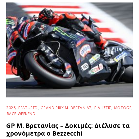
2026
FEATURED
GRAND PRIX Μ. ΒΡΕΤΑΝΊΑΣ
ΕΙΔΉΣΕΙΣ
MOTOGP
RACE WEEKEND
GP Μ. Βρετανίας – Δοκιμές: Διέλυσε τα
χρονόμετρα ο Bezzecchi