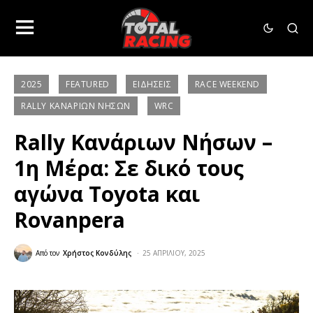
2025
FEATURED
ΕΙΔΉΣΕΙΣ
RACE WEEKEND
RALLY ΚΑΝΑΡΊΩΝ ΝΉΣΩΝ
WRC
Rally Κανάριων Νήσων –
1η Μέρα: Σε δικό τους
αγώνα Toyota και
Rovanpera
Από τον
Χρήστος Κονδύλης
25 ΑΠΡΙΛΊΟΥ, 2025