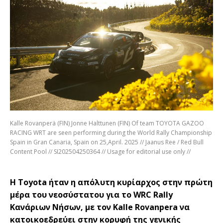
Kalle Rovanperä (FIN) Jonne Halttunen (FIN) Of team TOYOTA GAZOO
RACING WRT are seen performing during the World Rally Championship
Spain in Gran Canaria, Spain on 25,April. 2025 // Jaanus Ree / Red Bull
Content Pool // SI202504250364 // Usage for editorial use only //
Η Toyota ήταν η απόλυτη κυρίαρχος στην πρώτη
μέρα του νεοσύστατου για το WRC Rally
Κανάριων Νήσων, με τον Kalle Rovanpera να
κατοικοεδρεύει στην κορυφή της γενικής