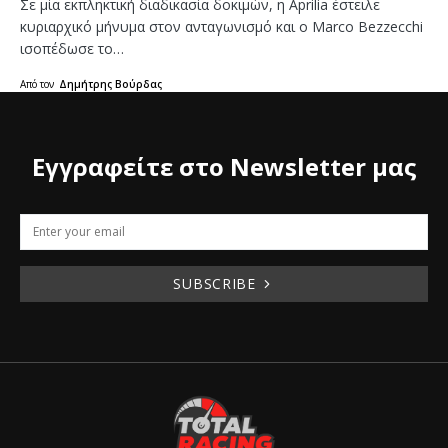
Σε μία εκπληκτική διαδικασία δοκιμών, η Aprilia έστειλε
κυριαρχικό μήνυμα στον ανταγωνισμό και ο Marco Bezzecchi
ισοπέδωσε το…
Από τον
Δημήτρης Βούρδας
Εγγραφείτε στο Newsletter μας
SUBSCRIBE