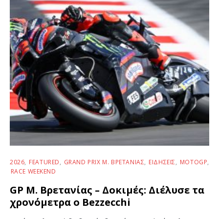
2026
FEATURED
GRAND PRIX Μ. ΒΡΕΤΑΝΊΑΣ
ΕΙΔΉΣΕΙΣ
MOTOGP
RACE WEEKEND
GP Μ. Βρετανίας – Δοκιμές: Διέλυσε τα
χρονόμετρα ο Bezzecchi