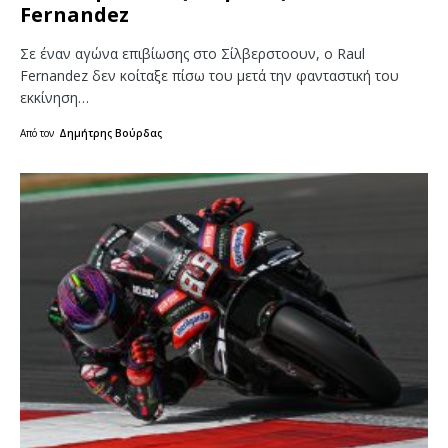
Fernandez
Σε έναν αγώνα επιβίωσης στο Σίλβερστοουν, ο Raul
Fernandez δεν κοίταξε πίσω του μετά την φανταστική του
εκκίνηση…
Από τον
Δημήτρης Βούρδας