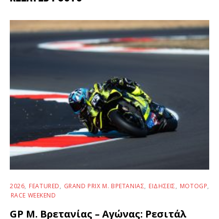
2026
FEATURED
GRAND PRIX Μ. ΒΡΕΤΑΝΊΑΣ
ΕΙΔΉΣΕΙΣ
MOTOGP
RACE WEEKEND
GP Μ. Βρετανίας – Αγώνας: Ρεσιτάλ