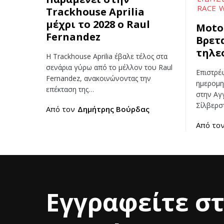
RACE 
Trackhouse Aprilia
μέχρι το 2028 ο Raul
Moto
Fernandez
Βρετ
τηλε
Η Trackhouse Aprilia έβαλε τέλος στα
σενάρια γύρω από το μέλλον του Raul
Επιστρέ
Fernandez, ανακοινώνοντας την
ημερομη
επέκταση της…
στην Αγγ
Σίλβερσ
Από τον
Δημήτρης Βούρδας
Από το
Εγγραφείτε σ