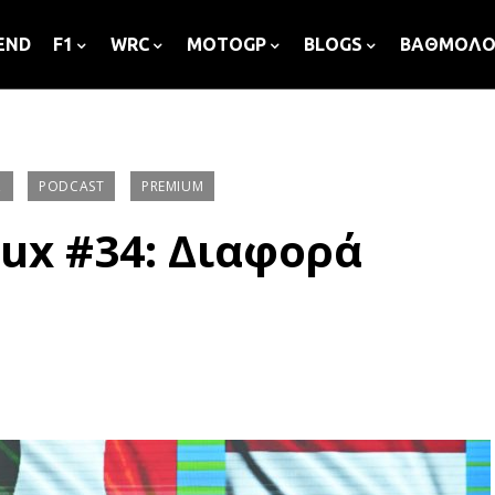
END
F1
WRC
MOTOGP
BLOGS
ΒΑΘΜΟΛΟ
Σ
PODCAST
PREMIUM
ux #34: Διαφορά