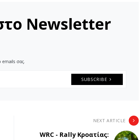
στο Newsletter
 emails σας.
SUBSCRIBE
NEXT ARTICLE
WRC - Rally Κροατίας: