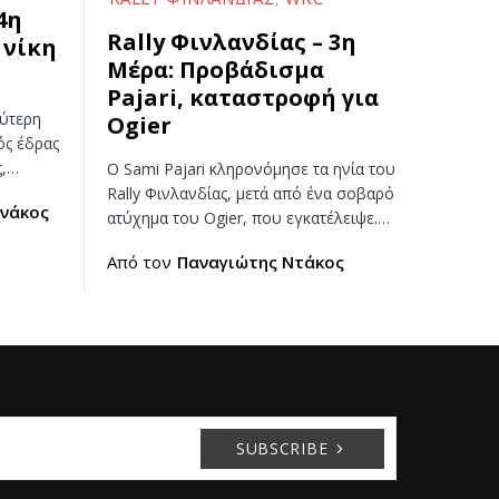
4η
Rally Φινλανδίας – 3η
 νίκη
Μέρα: Προβάδισμα
Pajari, καταστροφή για
εύτερη
Ogier
ός έδρας
ς,…
Ο Sami Pajari κληρονόμησε τα ηνία του
Rally Φινλανδίας, μετά από ένα σοβαρό
νάκος
ατύχημα του Ogier, που εγκατέλειψε.…
Από τον
Παναγιώτης Ντάκος
SUBSCRIBE