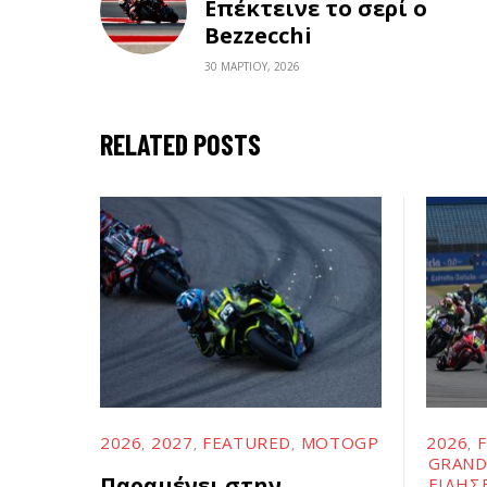
Επέκτεινε το σερί ο
Bezzecchi
30 ΜΑΡΤΊΟΥ, 2026
RELATED POSTS
2026
2027
FEATURED
MOTOGP
2026
GRAND
Παραμένει στην
ΕΙΔΉΣ