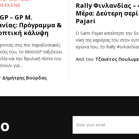
Rally Φινλανδίας – 
WEEKEND
Μέρα: Δεύτερη σερί
GP – GP Μ.
Pajari
ανίας: Πρόγραμμα &
οπτική κάλυψη
Ο Sami Pajari κατέκτησε την δ
νίκη της καριέρας του στον εντ
φοντας στις πιο παραδοσιακές
αγώνα του, το Rally Φινλανδία
νίες του, το MotoGP ταξιδεύει
λία και την θρυλική πίστα του
Από τον
Τζανέτος Πουλυμε
τοουν για…
ν
Δημήτρης Βούρδας
το