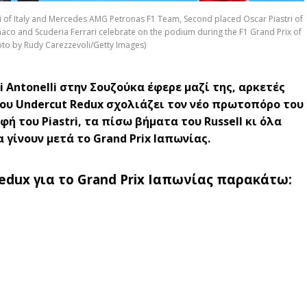
 of Italy and Mercedes AMG Petronas F1 Team, Second placed Oscar Piastri of
aco and Scuderia Ferrari celebrate on the podium during the F1 Grand Prix of
hoto by Rudy Carezzevoli/Getty Images)
 Antonelli στην Σουζούκα έφερε μαζί της, αρκετές
του Undercut Redux σχολιάζει τον νέο πρωτοπόρο του
 του Piastri, τα πίσω βήματα του Russell κι όλα
 γίνουν μετά το Grand Prix Ιαπωνίας.
edux για το Grand Prix Ιαπωνίας παρακάτω: