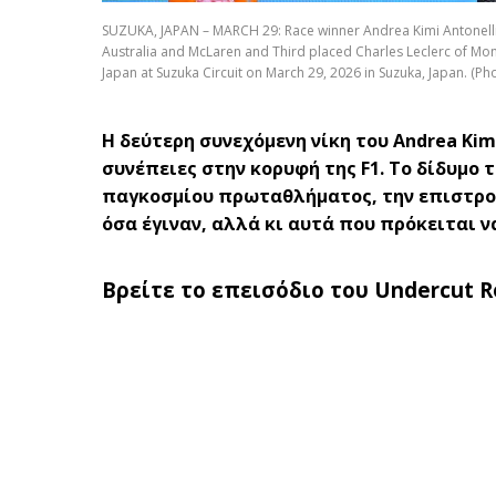
SUZUKA, JAPAN – MARCH 29: Race winner Andrea Kimi Antonelli
Australia and McLaren and Third placed Charles Leclerc of Mon
Japan at Suzuka Circuit on March 29, 2026 in Suzuka, Japan. (P
Η δεύτερη συνεχόμενη νίκη του Andrea Kimi
συνέπειες στην κορυφή της F1. Το δίδυμο 
παγκοσμίου πρωταθλήματος, την επιστροφή
όσα έγιναν, αλλά κι αυτά που πρόκειται να
Βρείτε το επεισόδιο του Undercut R