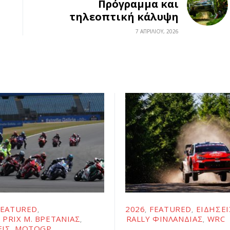
Πρόγραμμα και
τηλεοπτική κάλυψη
7 ΑΠΡΙΛΊΟΥ, 2026
FEATURED
2026
FEATURED
ΕΙΔΉΣΕΙ
 PRIX Μ. ΒΡΕΤΑΝΊΑΣ
RALLY ΦΙΝΛΑΝΔΊΑΣ
WRC
ΕΙΣ
MOTOGP