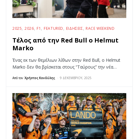
2025
2026
F1
FEATURED
ΕΙΔΉΣΕΙΣ
RACE WEEKEND
Τέλος από την Red Bull o Helmut
Marko
Ένας εκ των θεμέλιων λίθων στην Red Bull, ο Helmut
Marko δεν θα βρίσκεται στους “Ταύρους” την νέα…
Από τον
Χρήστος Κονδύλης
9 ΔΕΚΕΜΒΡΊΟΥ, 2025