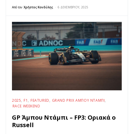
Από τον
Χρήστος Κονδύλης
6 ΔΕΚΕΜΒΡΊΟΥ, 2025
2025
F1
FEATURED
GRAND PRIX ΆΜΠΟΥ ΝΤΆΜΠΙ
RACE WEEKEND
GP Άμπου Ντάμπι – FP3: Οριακά ο
Russell