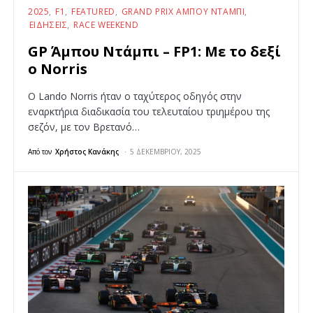
2025
F1
FEATURED
GRAND PRIX ΆΜΠΟΥ ΝΤΆΜΠΙ
ΕΙΔΉΣΕΙΣ
RACE WEEKEND
GP Άμπου Ντάμπι – FP1: Mε το δεξί
ο Norris
O Lando Norris ήταν ο ταχύτερος οδηγός στην
εναρκτήρια διαδικασία του τελευταίου τριημέρου της
σεζόν, με τον Βρετανό…
Από τον
Χρήστος Κανάκης
5 ΔΕΚΕΜΒΡΊΟΥ, 2025