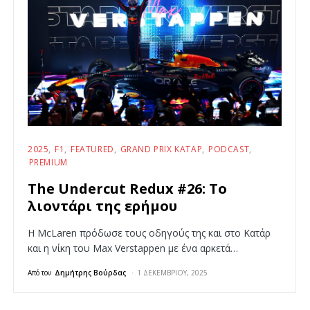
2025
F1
FEATURED
GRAND PRIX ΚΑΤΆΡ
PODCAST
PREMIUM
The Undercut Redux #26: Το
λιοντάρι της ερήμου
Η McLaren πρόδωσε τους οδηγούς της και στο Κατάρ
και η νίκη του Max Verstappen με ένα αρκετά…
Από τον
Δημήτρης Βούρδας
1 ΔΕΚΕΜΒΡΊΟΥ, 2025