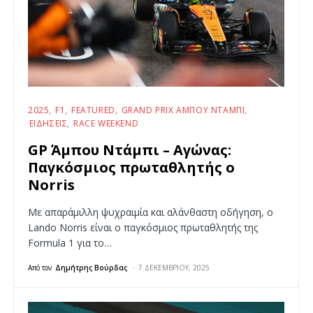
2025
F1
FEATURED
GRAND PRIX ΆΜΠΟΥ ΝΤΆΜΠΙ
ΕΙΔΉΣΕΙΣ
RACE WEEKEND
GP Άμπου Ντάμπι – Αγώνας:
Παγκόσμιος πρωταθλητής ο
Norris
Με απαράμιλλη ψυχραιμία και αλάνθαστη οδήγηση, ο
Lando Norris είναι ο παγκόσμιος πρωταθλητής της
Formula 1 για το…
Από τον
Δημήτρης Βούρδας
7 ΔΕΚΕΜΒΡΊΟΥ, 2025