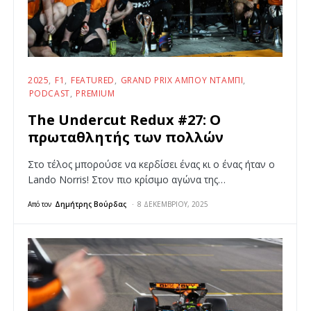
2025
F1
FEATURED
GRAND PRIX ΆΜΠΟΥ ΝΤΆΜΠΙ
PODCAST
PREMIUM
The Undercut Redux #27: Ο
πρωταθλητής των πολλών
Στο τέλος μπορούσε να κερδίσει ένας κι ο ένας ήταν ο
Lando Norris! Στον πιο κρίσιμο αγώνα της…
Από τον
Δημήτρης Βούρδας
8 ΔΕΚΕΜΒΡΊΟΥ, 2025