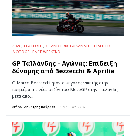
2026
FEATURED
GRAND PRIX ΤΑΪΛΆΝΔΗΣ
ΕΙΔΉΣΕΙΣ
MOTOGP
RACE WEEKEND
GP Ταϊλάνδης – Αγώνας: Επίδειξη
δύναμης από Bezzecchi & Aprilia
Ο Marco Bezzecchi ήταν ο μεγάλος νικητής στην
πρεμιέρα της νέας σεζόν του MotoGP στην Ταϊλάνδη,
μετά από…
Από τον
Δημήτρης Βούρδας
1 ΜΑΡΤΊΟΥ, 2026