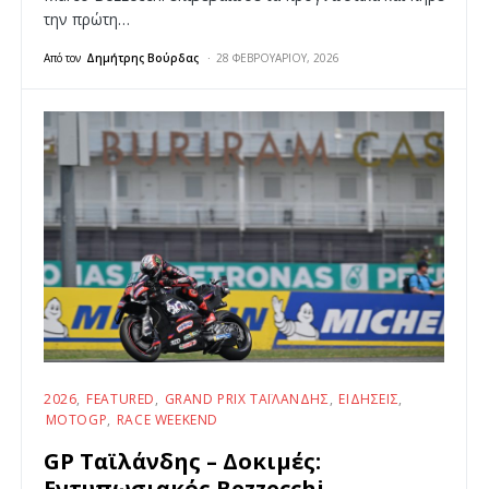
την πρώτη…
Από τον
Δημήτρης Βούρδας
28 ΦΕΒΡΟΥΑΡΊΟΥ, 2026
2026
FEATURED
GRAND PRIX ΤΑΪΛΆΝΔΗΣ
ΕΙΔΉΣΕΙΣ
MOTOGP
RACE WEEKEND
GP Ταϊλάνδης – Δοκιμές:
Εντυπωσιακός Bezzecchi