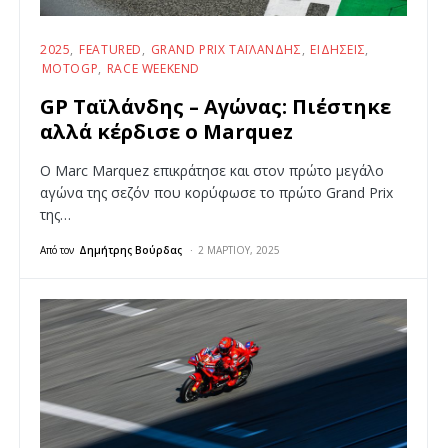
2025
FEATURED
GRAND PRIX ΤΑΪΛΆΝΔΗΣ
ΕΙΔΉΣΕΙΣ
MOTOGP
RACE WEEKEND
GP Ταϊλάνδης – Αγώνας: Πιέστηκε
αλλά κέρδισε ο Marquez
O Marc Marquez επικράτησε και στον πρώτο μεγάλο
αγώνα της σεζόν που κορύφωσε το πρώτο Grand Prix
της…
Από τον
Δημήτρης Βούρδας
2 ΜΑΡΤΊΟΥ, 2025