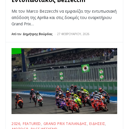
Με τον Marco Bezzecchi να εμφανίζει την εντυπωσιακή
απόδοση της Aprilia και στις δοκιμές του εναρκτήριου
Grand Prix…
Από τον
Δημήτρης Βούρδας
27 ΦΕΒΡΟΥΑΡΊΟΥ, 2026
2026
FEATURED
GRAND PRIX ΤΑΪΛΆΝΔΗΣ
ΕΙΔΉΣΕΙΣ