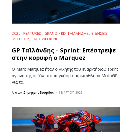
2025
FEATURED
GRAND PRIX ΤΑΪΛΆΝΔΗΣ
ΕΙΔΉΣΕΙΣ
MOTOGP
RACE WEEKEND
GP Ταϊλάνδης – Sprint: Επέστρεψε
στην κορυφή ο Marquez
Ο Marc Marquez ήταν ο νικητής του εναρκτήριου sprint
αγώνα της σεζόν στο παγκόσμιο πρωτάθλημα MotoGP,
για το…
Από τον
Δημήτρης Βούρδας
1 ΜΑΡΤΊΟΥ, 2025