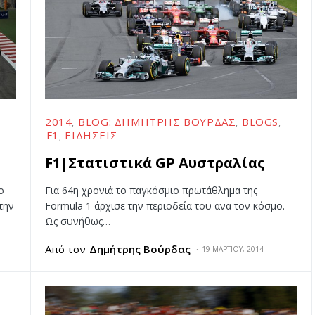
2014
BLOG: ΔΗΜΉΤΡΗΣ ΒΟΎΡΔΑΣ
BLOGS
F1
ΕΙΔΉΣΕΙΣ
F1|Στατιστικά GP Αυστραλίας
ο
Για 64η χρονιά το παγκόσμιο πρωτάθλημα της
την
Formula 1 άρχισε την περιοδεία του ανα τον κόσμο.
Ως συνήθως…
Από τον
Δημήτρης Βούρδας
19 ΜΑΡΤΊΟΥ, 2014