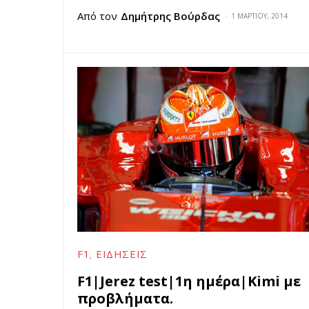
Από τον
Δημήτρης Βούρδας
1 ΜΑΡΤΊΟΥ, 2014
F1
ΕΙΔΉΣΕΙΣ
F1|Jerez test|1η ημέρα|Kimi με
προβλήματα.