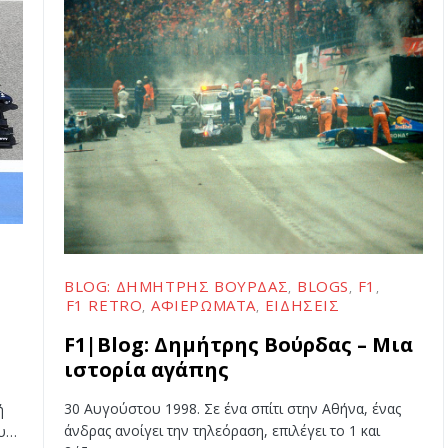
BLOG: ΔΗΜΉΤΡΗΣ ΒΟΎΡΔΑΣ
BLOGS
F1
F1 RETRO
ΑΦΙΕΡΏΜΑΤΑ
ΕΙΔΉΣΕΙΣ
F1|Blog: Δημήτρης Βούρδας – Μια
ιστορία αγάπης
30 Aυγούστου 1998. Σε ένα σπίτι στην Αθήνα, ένας
ή
άνδρας ανοίγει την τηλεόραση, επιλέγει το 1 και
ου…