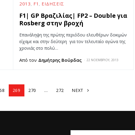
2013
F1
ΕΙΔΉΣΕΙΣ
F1| GP Βραζιλίας| FP2 – Double για
Rosberg στην βροχή
Επανάληψη της πρώτης περιόδου ελευθέρων δοκιμών
είχαμε και στην δεύτερη για τον τελευταίο αγώνα της
χρονιάς στο πολύ…
Από τον
Δημήτρης Βούρδας
22 ΝΟΕΜΒΡΊΟΥ, 2013
68
269
270
…
272
NEXT