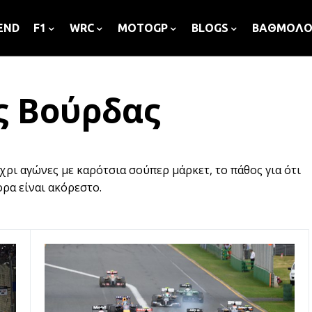
END
F1
WRC
MOTOGP
BLOGS
ΒΑΘΜΟΛΟ
ς Βούρδας
χρι αγώνες με καρότσια σούπερ μάρκετ, το πάθος για ότι
ορα είναι ακόρεστο.