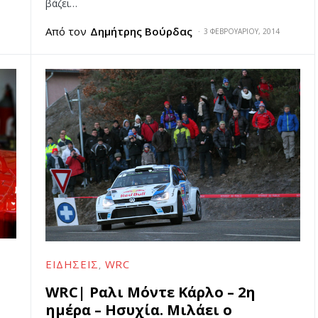
βάζει…
Από τον
Δημήτρης Βούρδας
3 ΦΕΒΡΟΥΑΡΊΟΥ, 2014
ΕΙΔΉΣΕΙΣ
WRC
WRC| Ραλι Μόντε Κάρλο – 2η
ημέρα – Ησυχία. Μιλάει ο