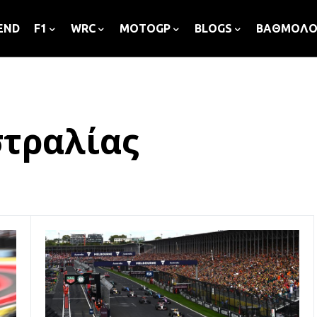
END
F1
WRC
MOTOGP
BLOGS
ΒΑΘΜΟΛΟ
στραλίας