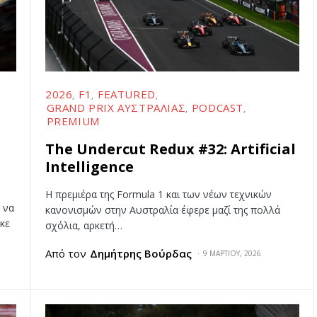
2026
F1
FEATURED
GRAND PRIX ΑΥΣΤΡΑΛΊΑΣ
PODCAST
PREMIUM
The Undercut Redux #32: Artificial
Intelligence
Η πρεμιέρα της Formula 1 και των νέων τεχνικών
 να
κανονισμών στην Αυστραλία έφερε μαζί της πολλά
κε
σχόλια, αρκετή…
Από τον
Δημήτρης Βούρδας
9 ΜΑΡΤΊΟΥ, 2026