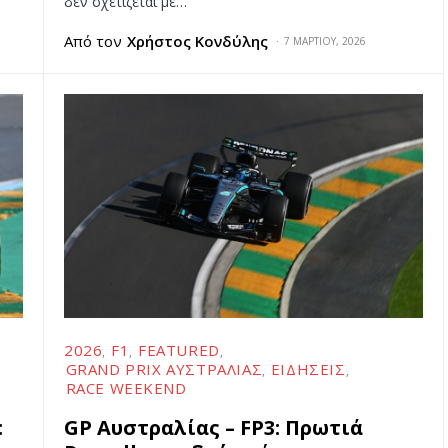
δεν σχετίζεται με…
Από τον
Χρήστος Κονδύλης
7 ΜΑΡΤΊΟΥ, 2026
2026
F1
FEATURED
GRAND PRIX ΑΥΣΤΡΑΛΊΑΣ
ΕΙΔΉΣΕΙΣ
RACE WEEKEND
:
GP Αυστραλίας – FP3: Πρωτιά