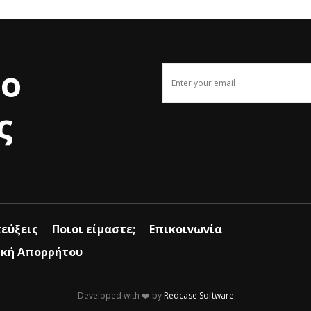
το
ς
εύξεις
Ποιοι είμαστε;
Επικοινωνία
ική Απορρήτου
Developed with ❤️ by
Redcase Software