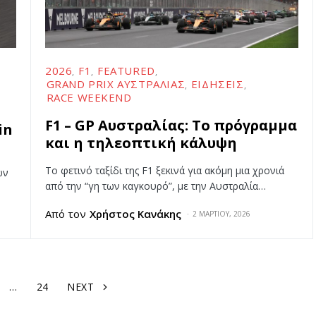
2026
F1
FEATURED
GRAND PRIX ΑΥΣΤΡΑΛΊΑΣ
ΕΙΔΉΣΕΙΣ
RACE WEEKEND
F1 – GP Αυστραλίας: To πρόγραμμα
in
και η τηλεοπτική κάλυψη
Το φετινό ταξίδι της F1 ξεκινά για ακόμη μια χρονιά
ων
από την “γη των καγκουρό”, με την Αυστραλία…
Από τον
Χρήστος Κανάκης
2 ΜΑΡΤΊΟΥ, 2026
…
24
NEXT