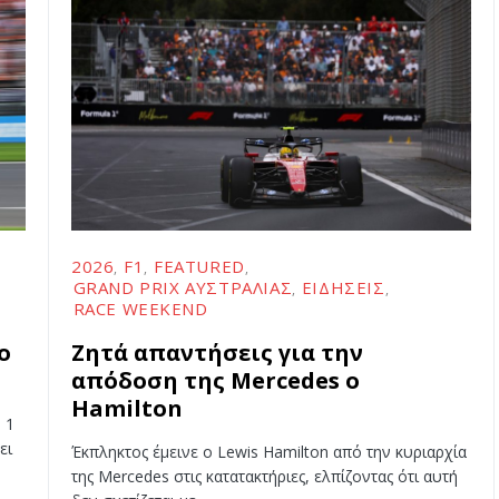
2026
F1
FEATURED
GRAND PRIX ΑΥΣΤΡΑΛΊΑΣ
ΕΙΔΉΣΕΙΣ
RACE WEEKEND
ο
Ζητά απαντήσεις για την
απόδοση της Mercedes o
Hamilton
 1
ει
Έκπληκτος έμεινε ο Lewis Hamilton από την κυριαρχία
της Mercedes στις κατατακτήριες, ελπίζοντας ότι αυτή