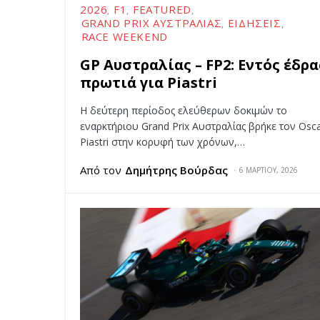
2026
F1
FEATURED
GRAND PRIX ΑΥΣΤΡΑΛΊΑΣ
ΕΙΔΉΣΕΙΣ
RACE WEEKEND
GP Αυστραλίας – FP2: Εντός έδρα
πρωτιά για Piastri
Η δεύτερη περίοδος ελεύθερων δοκιμών το
εναρκτήριου Grand Prix Αυστραλίας βρήκε τον Osc
Piastri στην κορυφή των χρόνων,…
Από τον
Δημήτρης Βούρδας
6 ΜΑΡΤΊΟΥ, 2026