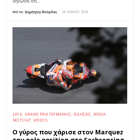
δηλώνει ότι…
Από τον
Δημήτρης Βούρδας
16 ΙΟΥΛΊΟΥ, 2016
2016
GRAND PRIX ΓΕΡΜΑΝΊΑΣ
ΕΙΔΉΣΕΙΣ
MEDIA
MOTOGP
VIDEOS
Ο γύρος που χάρισε στον Marquez
την pole position στο Sachsenring