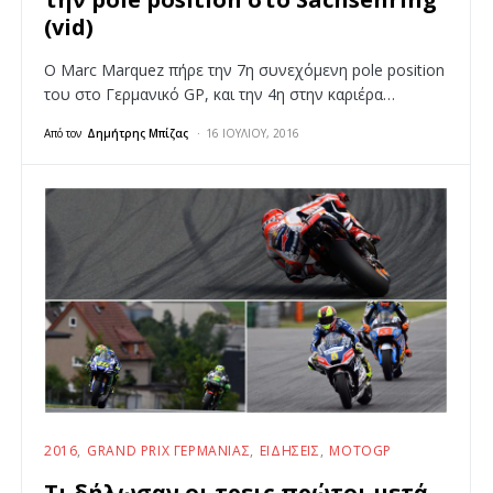
(vid)
Ο Marc Marquez πήρε την 7η συνεχόμενη pole position
του στο Γερμανικό GP, και την 4η στην καριέρα…
Από τον
Δημήτρης Μπίζας
16 ΙΟΥΛΊΟΥ, 2016
2016
GRAND PRIX ΓΕΡΜΑΝΊΑΣ
ΕΙΔΉΣΕΙΣ
MOTOGP
Τι δήλωσαν οι τρεις πρώτοι μετά