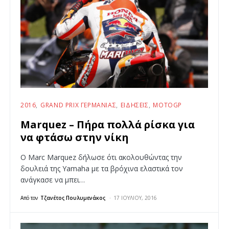
2016
GRAND PRIX ΓΕΡΜΑΝΊΑΣ
ΕΙΔΉΣΕΙΣ
MOTOGP
Marquez – Πήρα πολλά ρίσκα για
να φτάσω στην νίκη
Ο Marc Marquez δήλωσε ότι ακολουθώντας την
δουλειά της Yamaha με τα βρόχινα ελαστικά τον
ανάγκασε να μπει…
Από τον
Τζανέτος Πουλυμενάκος
17 ΙΟΥΛΊΟΥ, 2016