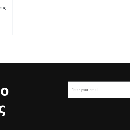
ους
το
ς