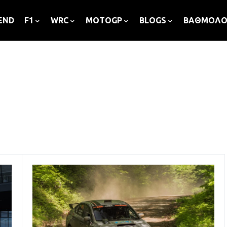
END
F1
WRC
MOTOGP
BLOGS
ΒΑΘΜΟΛΟ